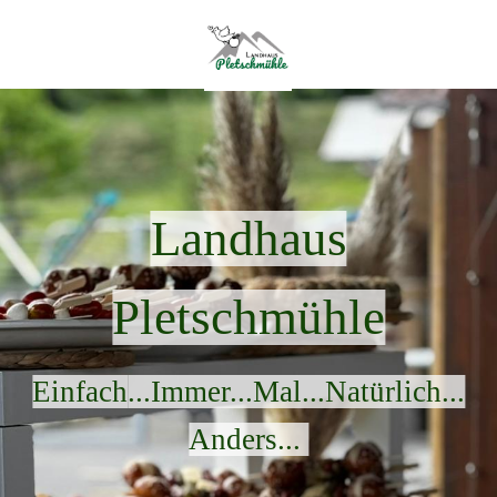
Landhaus
Pletschmühle
Einfach
...Immer...Mal...Natürlich...
Anders...